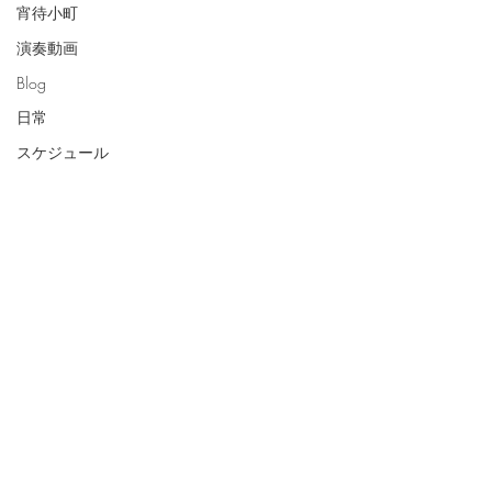
宵待小町
演奏動画
Blog
日常
スケジュール