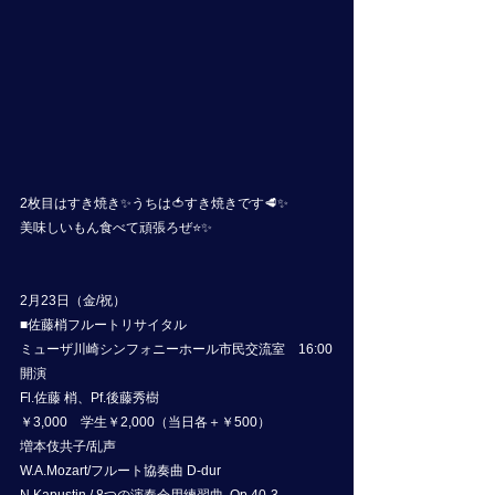
2枚目はすき焼き✨うちは🍅すき焼きです🥩✨
美味しいもん食べて頑張ろぜ⭐️✨
2月23日（金/祝）
■佐藤梢フルートリサイタル
ミューザ川崎シンフォニーホール市民交流室　16:00
開演
Fl.佐藤 梢、Pf.後藤秀樹
￥3,000　学生￥2,000（当日各＋￥500）
増本伎共子/乱声
W.A.Mozart/フルート協奏曲 D-dur