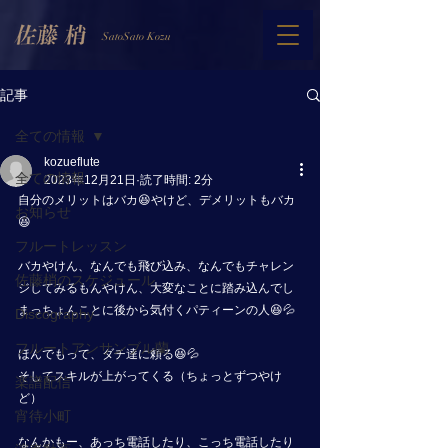
SatoSato Kozu
記事
全ての情報
kozueflute
全ての情報
2023年12月21日
読了時間: 2分
自分のメリットはバカ😆やけど、デメリットもバカ
お知らせ
😆
フルートレッスン
バカやけん、なんでも飛び込み、なんでもチャレン
佐藤梢のスケジュール
ジしてみるもんやけん、大変なことに踏み込んでし
まっちょんことに後から気付くパティーンの人😆💦
Discography
フルートアンサンブル蘭
ほんでもって、ダチ達に頼る😆💦
そしてスキルが上がってくる（ちょっとずつやけ
楽譜配信
ど）
宵待小町
なんかもー、あっち電話したり、こっち電話したり