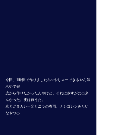
今回、1時間で作りました🥟✨やりゃーできるやん😆
🥟やで😆
皮から作りたかったんやけど、それはさすがに出来
んかった。皮は買うた。
🥟と🍗🍄カレー🦑とニラの春雨、ナシゴレンみたい
なやつ🍊