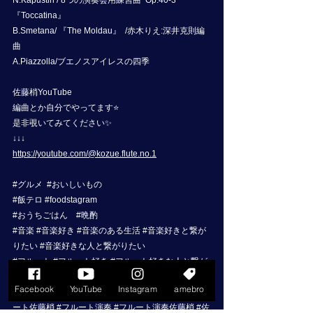
N.Kapustin / 8つの演奏会用練習曲  Op.40-3 
『Toccatina』 
B.Smetana/ 『The Moldau』  /赤木りえ:深井克則編
曲
A.Piazzolla/ブエノスアイレスの四季
佐藤梢YouTube
編曲とか自分でやってます⭐️
是非覗いてみてください✨
↓↓↓
https://youtube.com/@kozue.flute.no.1
#グルメ
#おいしいもの
#飯テロ
#foodstagram
#おうちごはん
#晩酌
#音楽
#音楽好き
#音楽のある生活
#音楽好きと繋が
りたい
#音楽好きな人と繋がりたい
#フルート
#フルート好き
#フルート好きな人と繋が
りたい
#フルート好きと繋がりたい
Facebook
YouTube
Instagram
amebro
#佐藤梢
#フルート奏者
#フルート奏者佐藤梢
#フル
ート佐藤梢
#フルート演奏
#フルート演奏佐藤梢
#佐