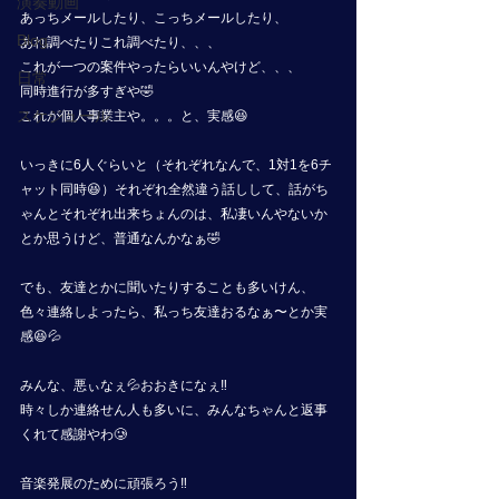
演奏動画
あっちメールしたり、こっちメールしたり、
Blog
あれ調べたりこれ調べたり、、、
これが一つの案件やったらいいんやけど、、、
日常
同時進行が多すぎや🤣
スケジュール
これが個人事業主や。。。と、実感😆
いっきに6人ぐらいと（それぞれなんで、1対1を6チ
ャット同時😆）それぞれ全然違う話しして、話がち
ゃんとそれぞれ出来ちょんのは、私凄いんやないか
とか思うけど、普通なんかなぁ🤣
でも、友達とかに聞いたりすることも多いけん、
色々連絡しよったら、私っち友達おるなぁ〜とか実
感😆💦
みんな、悪ぃなぇ💦おおきになぇ‼️
時々しか連絡せん人も多いに、みんなちゃんと返事
くれて感謝やわ🥲
音楽発展のために頑張ろう‼️