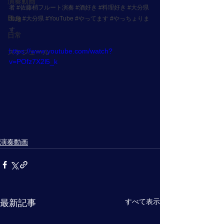
演奏動画
者
#佐藤梢フルート演奏
#酒好き
#料理好き
#大分県
Blog
出身
#大分県
#YouTube
#やってます
#やっちょりま
す
日常
https://www.youtube.com/watch?
スケジュール
v=POfz7X2l5_k
演奏動画
すべて表示
最新記事