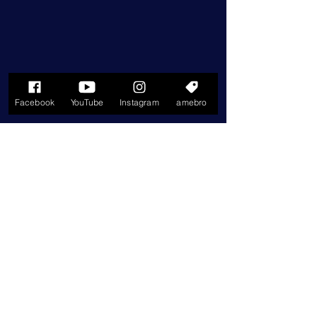
Facebook
YouTube
Instagram
amebro
コメント
コメントを追加…
🎶 「旅立ちの日に」フル
YouTube【Felix
Mendelssohn: Pi
ート四重奏（三重奏）＋
No.1 in D minor,