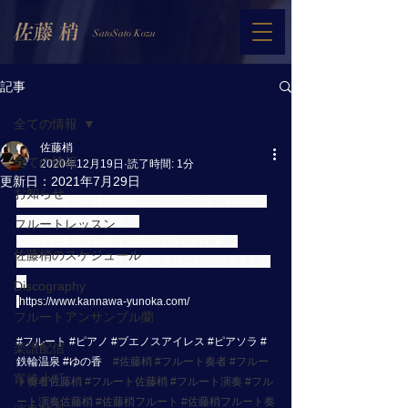
SatoSato Kozu
記事
全ての情報
佐藤梢
全ての情報
2020年12月19日
読了時間: 1分
更新日：
2021年7月29日
お知らせ
大分の特産品の後藤秀樹さんとピアソラです⭐️ やっ
ぱピアソラ好きやなぁ。 
フルートレッスン
原調で四季のフルサイズやってみたいです。 
佐藤梢のスケジュール
 【かんなわ　ゆの香】で撮影させていただきました
⭐️ 
Discography
https://www.kannawa-yunoka.com/
フルートアンサンブル蘭
#フルート
#ピアノ
#ブエノスアイレス
#ピアソラ
#
楽譜配信
鉄輪温泉
#ゆの香
#佐藤梢
#フルート奏者
#フルー
宵待小町
ト奏者佐藤梢
#フルート佐藤梢
#フルート演奏
#フル
ート演奏佐藤梢
#佐藤梢フルート
#佐藤梢フルート奏