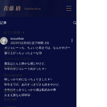
SatoSato Kozu
記事
全ての情報
kozueflute
全ての情報
2023年12月4日
読了時間: 2分
ボジョレーっち、ちょいと前までは、なんかすげー
お知らせ
盛り上がっちょったよーな🧐
フルートレッスン
最近はとんと静かな感じやけど、
佐藤梢のスケジュール
今年のボジョレーうめかった🍷✨
Discography
味しっかりめになっちょりました🍷✨
フルートアンサンブル蘭
昨年までの、あのすっきりさも好きやけど、
今年のすっきりしっかり感は私好みや😎
楽譜配信
おまえ誰なん🤣🤣😆
宵待小町