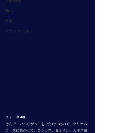
演奏動画
Blog
日常
スケジュール
ステーキ🥩‼️
そんで、いぶりがっこをいただいたので、クリーム
チーズに柿のせて、コショウ、🫒オイル、カボス載