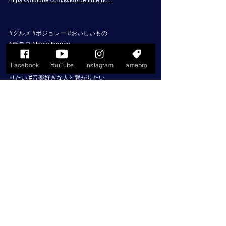
https://youtube.com/@kozue.flute.no.1
#グルメ
#ボジョレー
#おいしいもの
#飯テロ
#foodstagram
#おうちごはん
#晩酌
Facebook
YouTube
Instagram
amebro
#音楽
#音楽好き
#音楽のある生活
#音楽好きと繋が
りたい
#音楽好きな人と繋がりたい
#フルート
#フルート好き
#フルート好きな人と繋が
りたい
#フルート好きと繋がりたい
#佐藤梢
#フルート奏者
#フルート奏者佐藤梢
#フル
ート佐藤梢
#フルート演奏
#フルート演奏佐藤梢
#佐
藤梢フルート
#佐藤梢フルート奏者
#佐藤梢フルート
演奏
#演奏依頼
#酒好き
#料理好き
#佐藤梢フルート
リサイタル
#ボジョレーヌーボー
Blog
日常