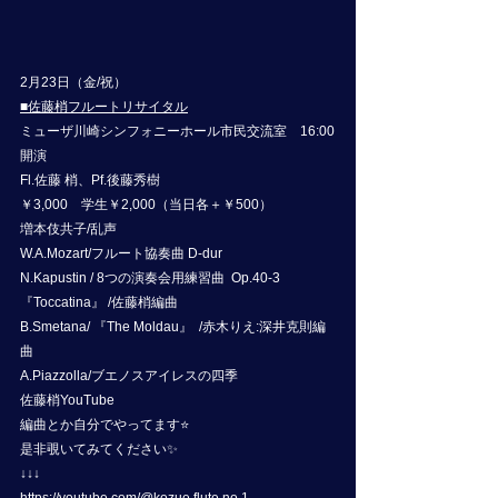
2月23日（金/祝）
■佐藤梢フルートリサイタル
ミューザ川崎シンフォニーホール市民交流室　16:00
開演
Fl.佐藤 梢、Pf.後藤秀樹
￥3,000　学生￥2,000（当日各＋￥500）
増本伎共子/乱声
W.A.Mozart/フルート協奏曲 D-dur
N.Kapustin / 8つの演奏会用練習曲  Op.40-3 
『Toccatina』 /佐藤梢編曲
B.Smetana/ 『The Moldau』  /赤木りえ:深井克則編
曲
A.Piazzolla/ブエノスアイレスの四季
佐藤梢YouTube
編曲とか自分でやってます⭐️
是非覗いてみてください✨
↓↓↓