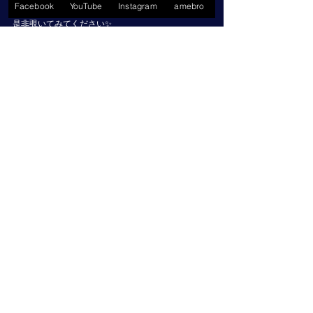
Facebook
YouTube
Instagram
amebro
編曲とか自分でやってます⭐️
是非覗いてみてください✨
↓↓↓
https://youtube.com/@kozue.flute.no.1
#グルメ
#外食
#おいしいもの
#飯テロ
#foodstagram
#うどん
#大分グルメ
#うどん博士
#博士うどん
#大
分観光
#佐藤梢
#フルート奏者
#フルート奏者佐藤梢
#フル
ート佐藤梢
#フルート演奏
#フルート演奏佐藤梢
#佐
藤梢フルート
#佐藤梢フルート奏者
#佐藤梢フルート
演奏
#演奏依頼
#酒好き
#料理好き
#大分県出身
#大
分県
#YouTube
#無料体験レッスン
#音大受験
#フ
ルート講師佐藤梢
#バスフルート
#演奏依頼受付中
Blog
日常