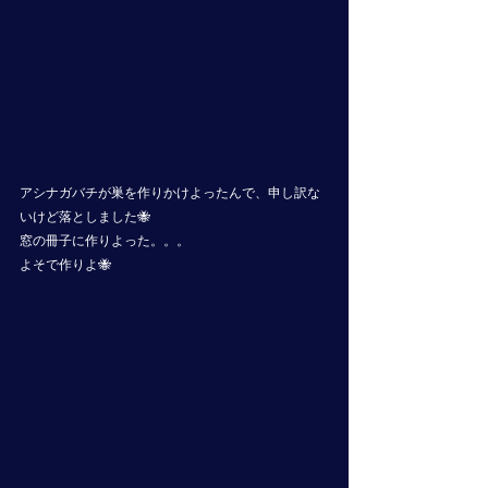
アシナガバチが巣を作りかけよったんで、申し訳な
いけど落としました🐝
窓の冊子に作りよった。。。
よそで作りよ🐝