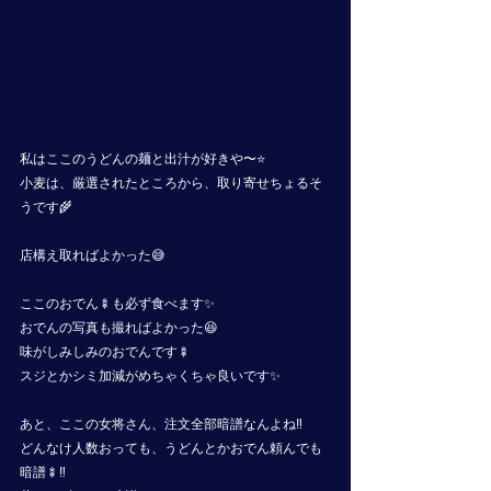
私はここのうどんの麺と出汁が好きや〜⭐️
小麦は、厳選されたところから、取り寄せちょるそ
うです🌾
店構え取ればよかった😅
ここのおでん🍢も必ず食べます✨
おでんの写真も撮ればよかった😆
味がしみしみのおでんです🍢
スジとかシミ加減がめちゃくちゃ良いです✨
あと、ここの女将さん、注文全部暗譜なんよね‼️
どんなけ人数おっても、うどんとかおでん頼んでも
暗譜🍢‼️