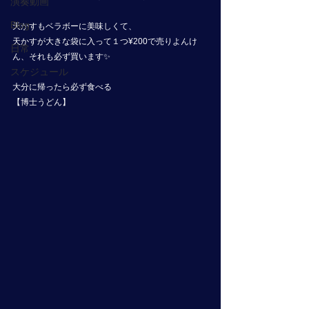
演奏動画
Blog
天かすもベラボーに美味しくて、
天かすが大きな袋に入って１つ¥200で売りよんけ
日常
ん、それも必ず買います✨
スケジュール
大分に帰ったら必ず食べる
【博士うどん】