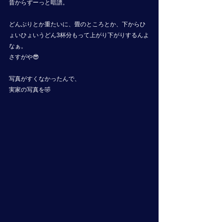
昔からずーっと暗譜。
どんぶりとか重たいに、畳のところとか、下からひ
ょいひょいうどん3杯分もって上がり下がりするんよ
なぁ。
さすがや😎
写真がすくなかったんで、
実家の写真を🤣