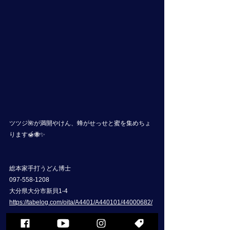
ツツジ🌺が満開やけん、蜂がせっせと蜜を集めちょ
ります🍯🐝✨
総本家手打うどん博士
097-558-1208
大分県大分市新貝1-4 
https://tabelog.com/oita/A4401/A440101/44000682/
佐藤梢YouTube