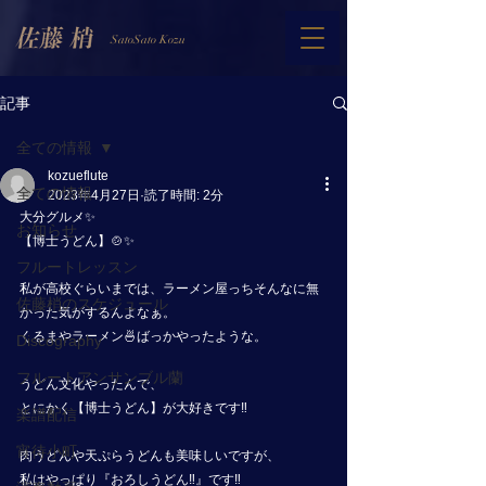
SatoSato Kozu
記事
全ての情報
kozueflute
全ての情報
2023年4月27日
読了時間: 2分
大分グルメ✨
お知らせ
【博士うどん】🍲✨
フルートレッスン
私が高校ぐらいまでは、ラーメン屋っちそんなに無
佐藤梢のスケジュール
かった気がするんよなぁ。
くるまやラーメン🍜ばっかやったような。
Discography
フルートアンサンブル蘭
うどん文化やったんで、
とにかく【博士うどん】が大好きです‼️
楽譜配信
宵待小町
肉うどんや天ぷらうどんも美味しいですが、
私はやっぱり『おろしうどん‼️』です‼️