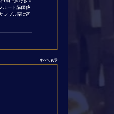
奏依頼
#酒好き
#
フルート講師佐
サンブル蘭
#宵
すべて表示