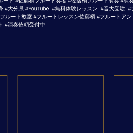
ルート
#佐藤梢フルート奏者
#佐藤梢フルート演奏
#演
身
#大分県
#YouTube
#無料体験レッスン
#音大受験
#
#フルート教室
#フルートレッスン佐藤梢
#フルートアン
ト
#演奏依頼受付中