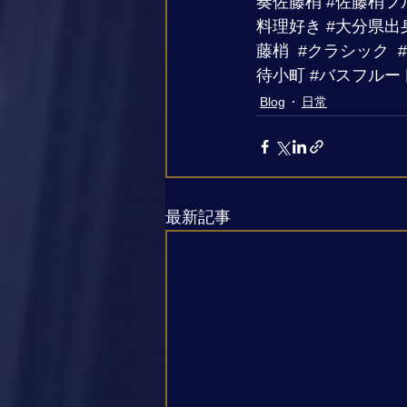
奏佐藤梢
#佐藤梢フ
料理好き
#大分県出
藤梢
#クラシック
待小町
#バスフルー
Blog
日常
最新記事