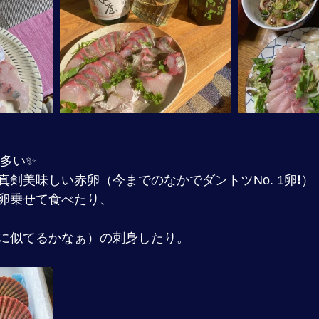
多い✨
剣美味しい赤卵（今までのなかでダントツNo. 1卵❗️）
卵乗せて食べたり、
に似てるかなぁ）の刺身したり。