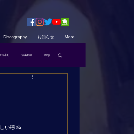
Discography
お知らせ
More
宵待小町
演奏動画
Blog
、
い🤣🧀