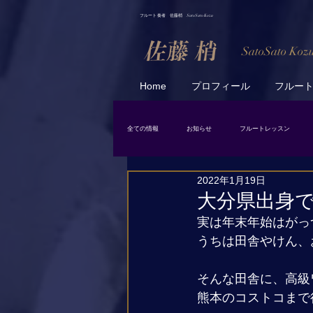
フルート 奏者 佐藤梢 SatoSato Kozu
SatoSato Koz
Home
プロフィール
フルー
全ての情報
お知らせ
フルートレッスン
2022年1月19日
日常
スケジュール
大分県出身です
実は年末年始はがっつ
うちは田舎やけん、
そんな田舎に、高級ワ
熊本のコストコまで