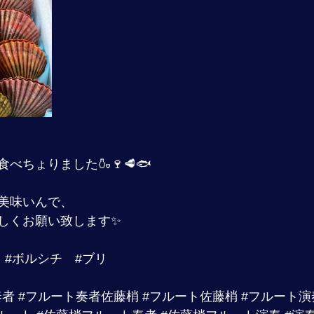
べちょりました🍶🍷🥩🐟
美味いんで、
しくお願い致します✨
#ボルシチ
#ブリ
奏者
#フルート奏者佐藤梢
#フルート佐藤梢
#フルート演