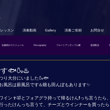
u
トレッスン
演奏動画
Gallery
演奏ご依頼
お問合せ
佐藤梢のスケジュール
Discography
フルートアンサンブル蘭
楽譜配信
🐟🍶♨️
り大分にいました🍶🐟
お風呂は薪風呂です♨️畑も田んぼもあります✨
イン🍷🤣とフォアグラ持って帰るけん❗️っち言うたら
行ったけんっち言うて、チーズとウインナーを買ったらし