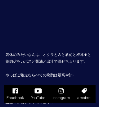
箸休めみたいなんは、オクラと🍐と茗荷と椎茸🍄と
鶏肉🍗をカボスと醤油と出汁で混ぜちょります。
やっぱご馳走ならべての晩酌は最高や🍾✨
佐藤梢YouTube
Facebook
YouTube
Instagram
amebro
編曲とか自分でやってます⭐️
是非覗いてみてください✨
↓↓↓
https://youtube.com/@kozue.flute.no.1
https://youtube.com/@kozue.flute.no.1