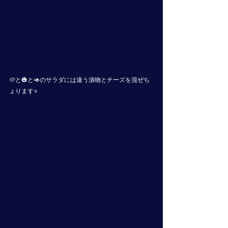
🥔と🎃と🥑のサラダには違う漬物とチーズを混ぜち
ょります⭐️