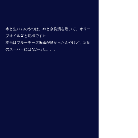
🍇と生ハムのやつは、🧀と奈良漬を巻いて、オリー
ブオイル🫒と胡椒です✨
本当はブルーチーズ🫐🧀が良かったんやけど、近所
のスーパーにはなかった。。。