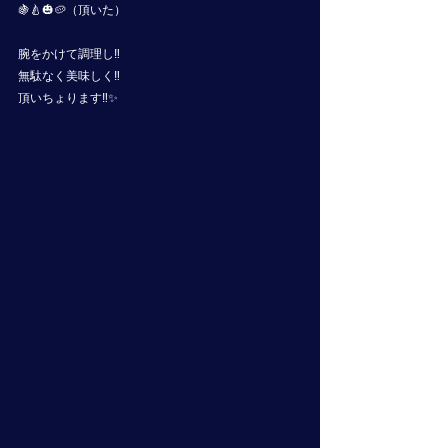
🍇🍐🎃🥔（頂いた）
腕をかけて調理し‼️
無駄なく美味しく‼️
頂いちょります‼️✨