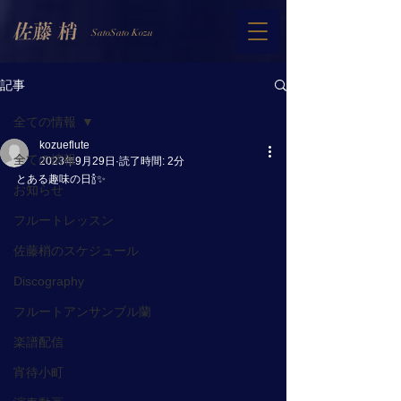
SatoSato Kozu
記事
全ての情報
kozueflute
全ての情報
2023年9月29日
読了時間: 2分
とある趣味の日🍾✨
お知らせ
フルートレッスン
佐藤梢のスケジュール
Discography
フルートアンサンブル蘭
楽譜配信
宵待小町