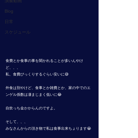
演奏動画
Blog
日常
スケジュール
食費とか食事の事を聞かれることが多いんやけ
ど、、、
私、食費びっくりするぐらい安いに😅
外食は別やけど、食事とか雑費とか、家の中でのエ
ンゲル係数は凄まじまく低いに😂
自炊っち金かからんのですよ。
そして、、、
みなさんからの頂き物で私は食事出来ちょります😭