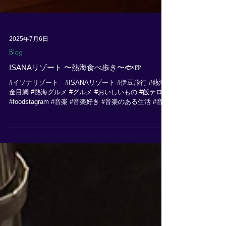
2025年7月6日
Blog
ISANAリゾート 〜熱海食べ歩き〜🐟🍺
#イソナリゾート #ISANAリゾート #伊豆旅行 #熱海
金目鯛 #熱海グルメ #グルメ #おいしいもの #飯テロ
#foodstagram #音楽 #音楽好き #音楽のある生活 #音楽
好きと繋がりたい #音楽好きな人と繋がりたい #フル
ート #フルート好き #フル