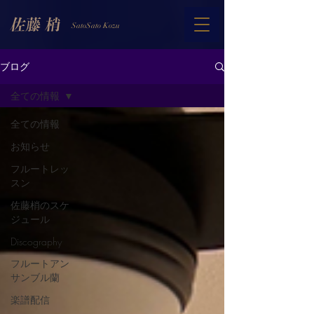
SatoSato Kozu
ブログ
全ての情報
全ての情報
お知らせ
フルートレッ
スン
佐藤梢のスケ
ジュール
Discography
フルートアン
サンブル蘭
楽譜配信