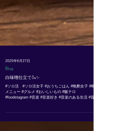
2025年6月27日
Blog
白味噌仕立て🍶✨
#ソロ活 #ソロ活女子 #おうちごはん #晩酌女子 #晩酌
メニュー #グルメ #おいしいもの #飯テロ
#foodstagram #音楽 #音楽好き #音楽のある生活 #音楽
好きと繋がりたい #音楽好きな人と繋がりたい #フル