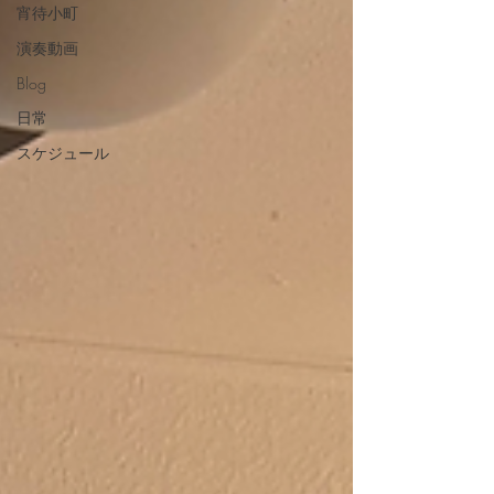
宵待小町
演奏動画
Blog
日常
スケジュール