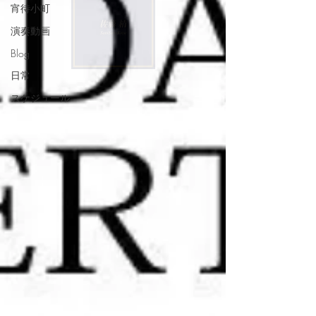
宵待小町
演奏動画
Blog
日常
スケジュール