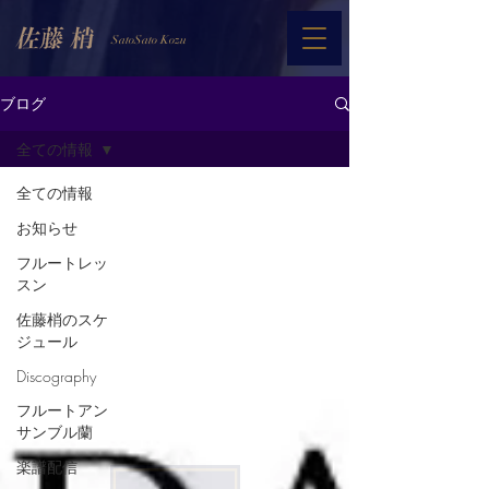
SatoSato Kozu
ブログ
全ての情報
全ての情報
お知らせ
フルートレッ
スン
佐藤梢のスケ
ジュール
Discography
フルートアン
サンブル蘭
楽譜配信