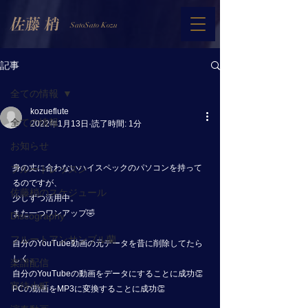
SatoSato Kozu
記事
全ての情報
kozueflute
全ての情報
2022年1月13日
読了時間: 1分
お知らせ
身の丈に合わないハイスペックのパソコンを持って
フルートレッスン
るのですが、
佐藤梢のスケジュール
少しずつ活用中。
また一つワンアップ🤣
Discography
フルートアンサンブル蘭
自分のYouTube動画の元データを昔に削除してたら
しく、
楽譜配信
自分のYouTubeの動画をデータにすることに成功👏
宵待小町
PCの動画をMP3に変換することに成功👏