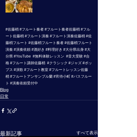
#佐藤梢
#フルート奏者
#フルート奏者佐藤梢
#フル
ート佐藤梢
#フルート演奏
#フルート演奏佐藤梢
#佐
藤梢フルート
#佐藤梢フルート奏者
#佐藤梢フルート
演奏
#演奏依頼
#酒好き
#料理好き
#大分県出身
#大
分県
#YouTube
#無料体験レッスン
#音大受験
#合
格
#フルート講師佐藤梢
#クラシック
#ジャズ
#ポッ
プス
#演歌
#フルート教室
#フルートレッスン佐藤
梢
#フルートアンサンブル蘭
#宵待小町
#バスフルー
ト
#演奏依頼受付中
Blog
日常
すべて表示
最新記事