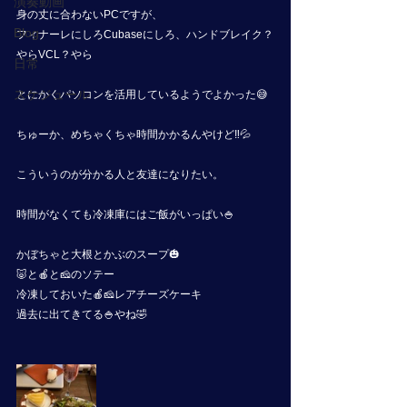
演奏動画
身の丈に合わないPCですが、
Blog
フィナーレにしろCubaseにしろ、ハンドブレイク？
やらVCL？やら
日常
スケジュール
とにかくパソコンを活用しているようでよかった😅
ちゅーか、めちゃくちゃ時間かかるんやけど‼️💦
こういうのが分かる人と友達になりたい。
時間がなくても冷凍庫にはご飯がいっぱい🍚
かぼちゃと大根とかぶのスープ🎃
🐷と🍎と🧀のソテー
冷凍しておいた🍎🧀レアチーズケーキ
過去に出てきてる🍚やね🤣