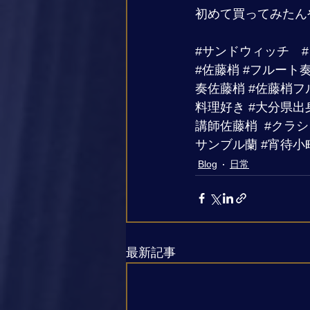
初めて買ってみたん
#サンドウィッチ
#佐藤梢
#フルート
奏佐藤梢
#佐藤梢フ
料理好き
#大分県出
講師佐藤梢
#クラ
サンブル蘭
#宵待小
Blog
日常
最新記事