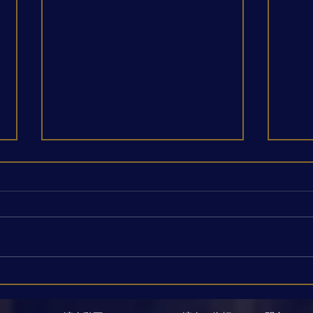
G.P.テレマン《無伴奏フルー
安定
トのための12の幻想曲》第10
ある
番を公開しました