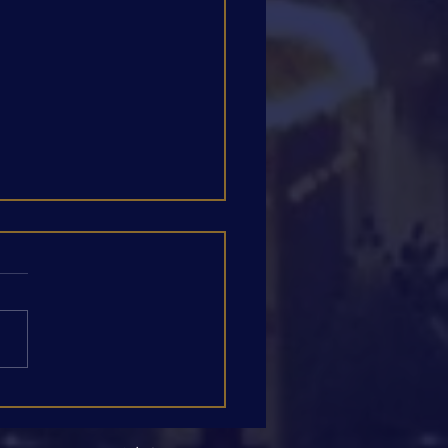
感のある一皿、安定感の
一音。