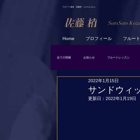
フルート 奏者 佐藤梢 SatoSato Kozu
SatoSato Koz
Home
プロフィール
フルー
全ての情報
お知らせ
フルートレッスン
2022年1月15日
日常
スケジュール
サンドウィ
更新日：
2022年1月19日