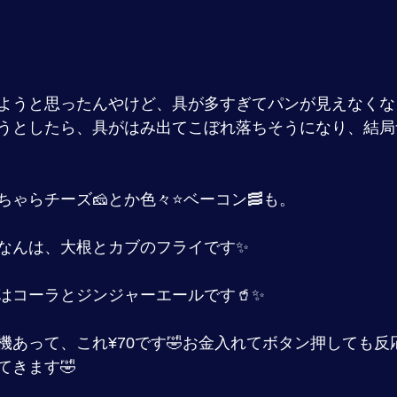
しようと思ったんやけど、具が多すぎてパンが見えなく
うとしたら、具がはみ出てこぼれ落ちそうになり、結局
ちゃらチーズ🧀とか色々⭐️ベーコン🥓も。
なんは、大根とカブのフライです✨
はコーラとジンジャーエールです🥤✨
機あって、これ¥70です🤣お金入れてボタン押しても反
てきます🤣