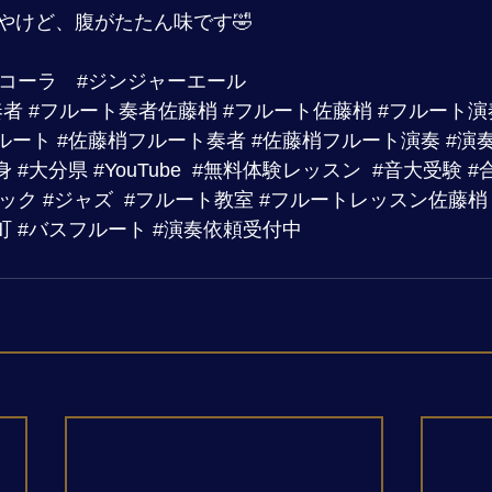
やけど、腹がたたん味です🤣
#コーラ
#ジンジャーエール
奏者
#フルート奏者佐藤梢
#フルート佐藤梢
#フルート演
ルート
#佐藤梢フルート奏者
#佐藤梢フルート演奏
#演
身
#大分県
#YouTube
#無料体験レッスン
#音大受験
#
シック
#ジャズ
#フルート教室
#フルートレッスン佐藤梢
町
#バスフルート
#演奏依頼受付中