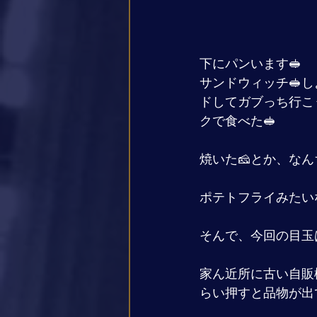
下にパンいます🥪
サンドウィッチ🥪
ドしてガブっち行こ
クで食べた🥪
焼いた🧀とか、なん
ポテトフライみたい
そんで、今回の目玉
家ん近所に古い自販
らい押すと品物が出