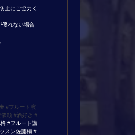
防止にご協力く
が優れない場合
。
奏
#フルート演
奏依頼
#酒好き
#
合格
#フルート講
レッスン佐藤梢
#