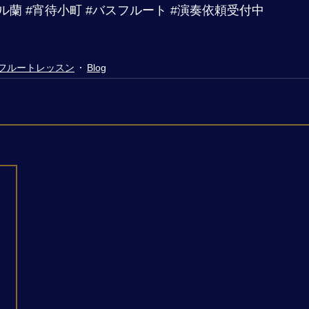
ル蘭
#宵待小町
#バスフルート
#演奏依頼受付中
フルートレッスン
Blog