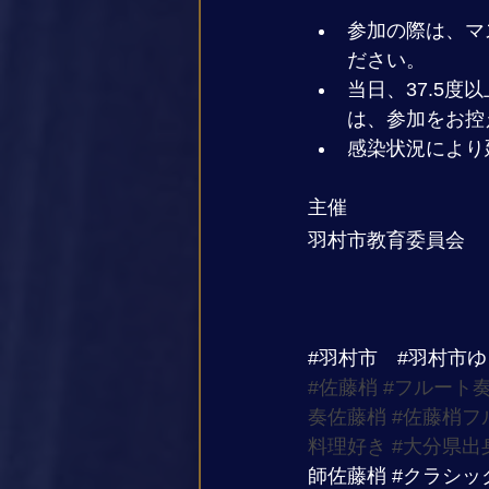
参加の際は、マ
ださい。
当日、37.5
は、参加をお控
感染状況により
主催
羽村市教育委員会
#羽村市
#羽村市
#佐藤梢
#フルート
奏佐藤梢
#佐藤梢フ
料理好き
#大分県出
師佐藤梢
#クラシッ