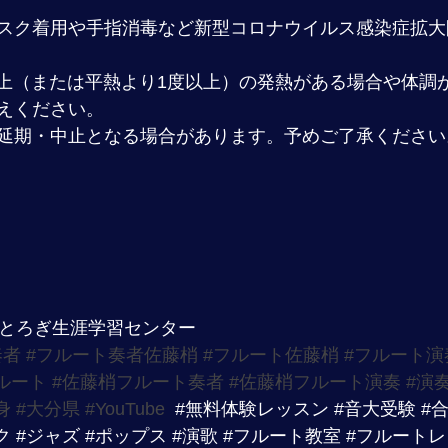
スク着用や手指消毒など新型コロナウイルス感染症拡大
度以上（または平熱より1度以上）の発熱がある場合や体調
えください。
延期・中止となる場合があります。予めご了承ください
ゆとろぎ生涯学習センター
奏者
#フルート奏者佐藤梢
#フルート佐藤梢
#フルート演
ルート
#佐藤梢フルート奏者
#佐藤梢フルート演奏
#演
身
#大分県
#YouTube
#無料体験レッスン
#音大受験
#
ク
#ジャズ
#ポップス
#演歌
#フルート教室
#フルート