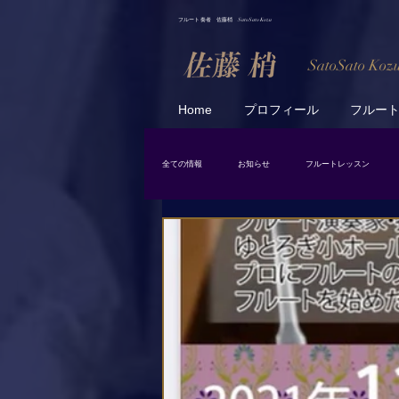
フルート 奏者 佐藤梢 SatoSato Kozu
SatoSato Koz
Home
プロフィール
フルー
全ての情報
お知らせ
フルートレッスン
日常
スケジュール