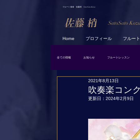
フルート 奏者 佐藤梢 SatoSato Kozu
SatoSato Koz
Home
プロフィール
フルー
全ての情報
お知らせ
フルートレッスン
2021年8月13日
日常
スケジュール
吹奏楽コン
更新日：
2024年2月9日