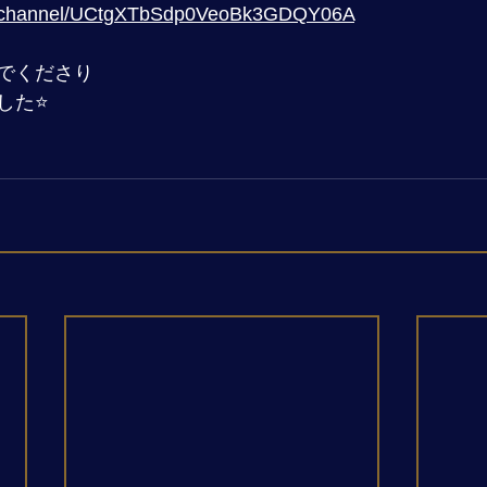
om/channel/UCtgXTbSdp0VeoBk3GDQY06A
でくださり
た⭐️