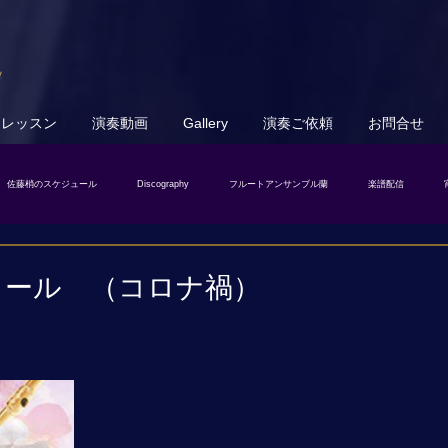
u
トレッスン
演奏動画
Gallery
演奏ご依頼
お問合せ
佐藤梢のスケジュール
Discography
フルートアンサンブル蘭
楽譜配信
クール （コロナ禍）