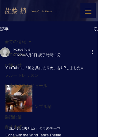
SatoSato Kozu
記事
全ての情報
kozueflute
全ての情報
2022年6月3日
読了時間: 1分
お知らせ
YouTubeに「風と共に去りぬ」をUPしました⭐️
フルートレッスン
佐藤梢のスケジュール
Discography
フルートアンサンブル蘭
楽譜配信
宵待小町
「風と共に去りぬ」タラのテーマ
Gone with the Wind Tara's Theme  