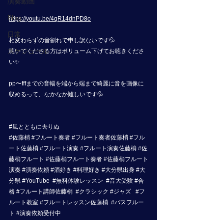
演奏動画
Blog
https://youtu.be/4qR14dnPD8o
日常
相変わらずの音割れで申し訳ないです💦
スケジュール
聴いてくださる方はボリューム下げてお聴きくださ
い✨
pp〜fffまでの音幅を端から端まで綺麗に音を画像に
収めるって、なかなか難しいです💦
#風とともに去りぬ
#佐藤梢
#フルート奏者
#フルート奏者佐藤梢
#フル
ート佐藤梢
#フルート演奏
#フルート演奏佐藤梢
#佐
藤梢フルート
#佐藤梢フルート奏者
#佐藤梢フルート
演奏
#演奏依頼
#酒好き
#料理好き
#大分県出身
#大
分県
#YouTube
#無料体験レッスン
#音大受験
#合
格
#フルート講師佐藤梢
#クラシック
#ジャズ
#フ
ルート教室
#フルートレッスン佐藤梢
#バスフルー
ト
#演奏依頼受付中