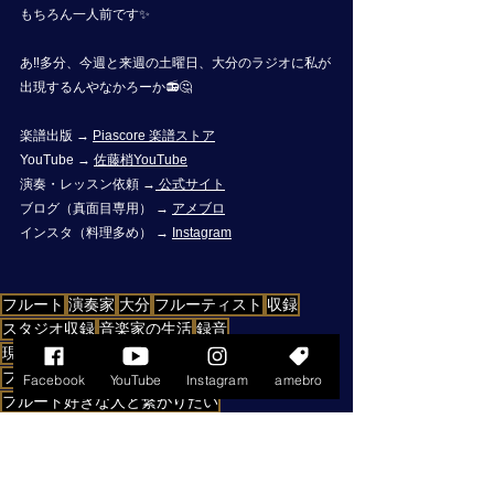
もちろん一人前です✨
あ‼️多分、今週と来週の土曜日、大分のラジオに私が
出現するんやなかろーか📻🤔
楽譜出版 → 
Piascore 楽譜ストア
YouTube → 
佐藤梢YouTube
演奏・レッスン依頼 →
 公式サイト
ブログ（真面目専用） → 
アメブロ
インスタ（料理多め） → 
Instagram
フルート
演奏家
大分
フルーティスト
収録
スタジオ収録
音楽家の生活
録音
現場の皆様に感謝
ピアスコア
演奏動画
フルート好きと繋がりたい
Facebook
YouTube
Instagram
amebro
フルート好きな人と繋がりたい
クラシック好きな人と繋がりたい
音楽記録
ラジオ出演
ミュージシャン
スタジオワーク
演奏依頼受付中