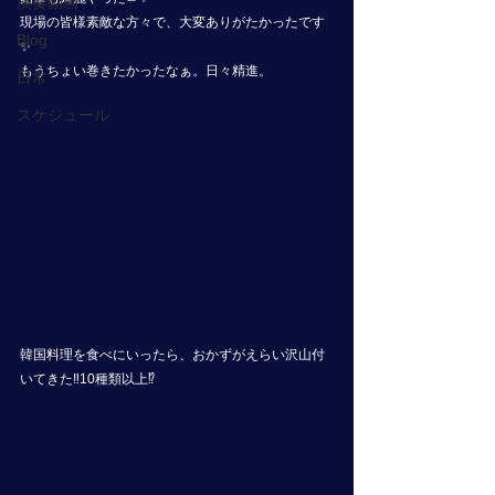
演奏動画
現場の皆様素敵な方々で、大変ありがたかったです
Blog
✨
もうちょい巻きたかったなぁ。日々精進。
日常
スケジュール
韓国料理を食べにいったら、おかずがえらい沢山付
いてきた‼️10種類以上⁉️ 