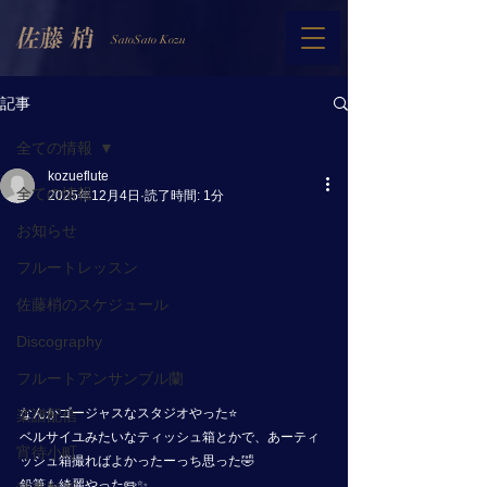
SatoSato Kozu
記事
全ての情報
kozueflute
全ての情報
2025年12月4日
読了時間: 1分
お知らせ
フルートレッスン
佐藤梢のスケジュール
Discography
フルートアンサンブル蘭
なんかゴージャスなスタジオやった⭐️
楽譜配信
ベルサイユみたいなティッシュ箱とかで、あーティ
宵待小町
ッシュ箱撮ればよかったーっち思った🤣 
鉛筆も綺麗やった✏️✨ 