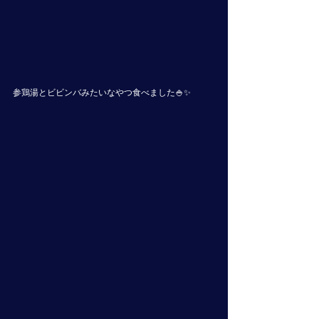
参鶏湯とビビンバみたいなやつ食べました🍚✨ 